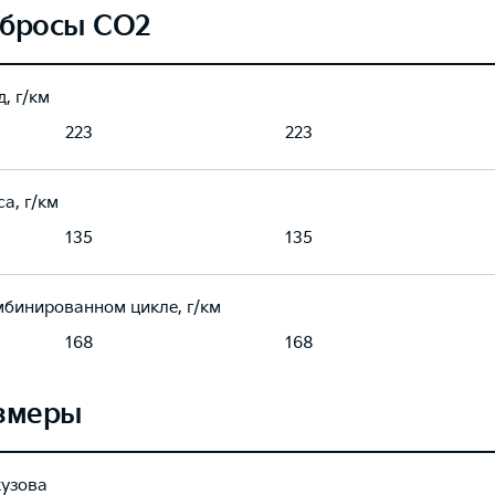
бросы CO2
, г/км
223
223
а, г/км
135
135
мбинированном цикле, г/км
168
168
змеры
кузова