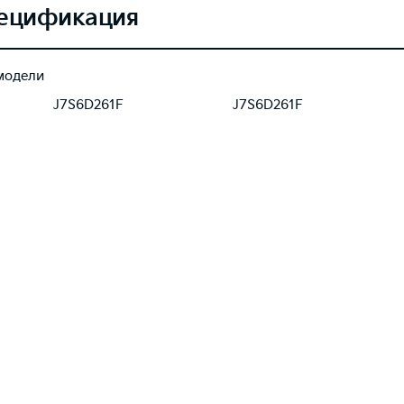
ецификация
модели
J7S6D261F
J7S6D261F