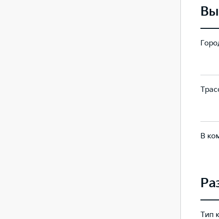
Вы
Город
223
223
Трасс
135
135
В ко
168
168
Ра
Тип 