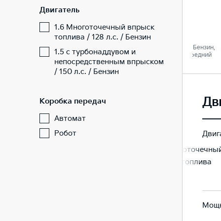
Двигатель
Комфорт
Люкс
1.6 Многоточечный впрыск
топлива / 128 л.с. / Бензин
1.6 / 128 л. c. / Бензин,
1.6 / 128 л. c. / Бензин,
1.5 с турбонаддувом и
Автомат / Передний
Автомат / Передний
непосредственным впрыском
/ 150 л.с. / Бензин
Дв
Коробка передач
Автомат
Робот
Двиг
1.6 Многоточечный
1.6 Многоточечны
впрыск топлива
впрыск топлива
Мощн