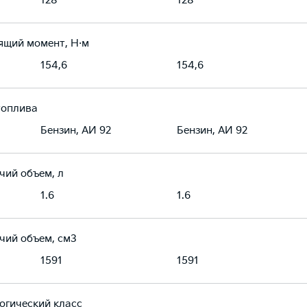
128
128
ящий момент, Н·м
154,6
154,6
топлива
Бензин, АИ 92
Бензин, АИ 92
чий объем, л
1.6
1.6
чий объем, см3
1591
1591
огический класс