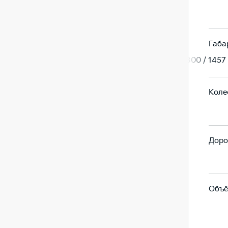
Хетчбек
Хетчбек
Габа
4310 / 1800 / 1457
4310 / 1800 / 1457
Коле
2650
2650
Доро
150
150
Объё
395
395