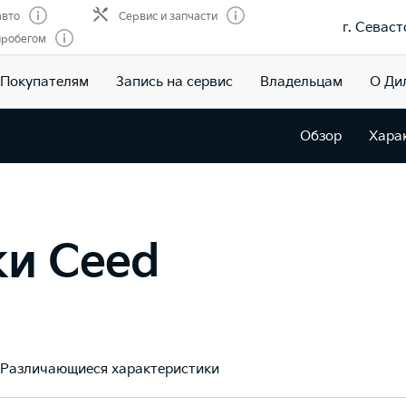
авто
Сервис и запчасти
г. Севаст
пробегом
Покупателям
Запись на сервис
Владельцам
О Ди
Обзор
Хара
ки Ceed
Различающиеся характеристики