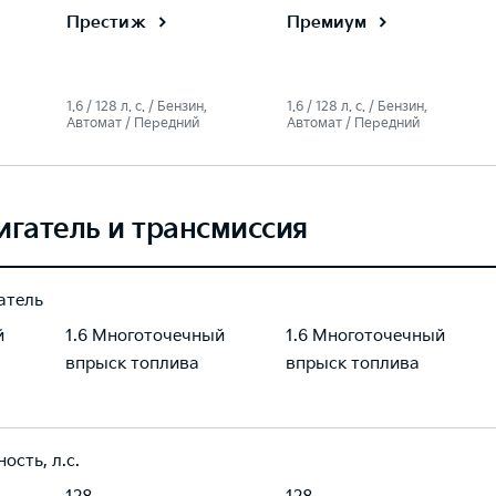
Престиж
Премиум
1.6 / 128 л. c. / Бензин,
1.6 / 128 л. c. / Бензин,
Автомат / Передний
Автомат / Передний
игатель и трансмиссия
атель
й
1.6 Многоточечный
1.6 Многоточечный
впрыск топлива
впрыск топлива
ость, л.с.