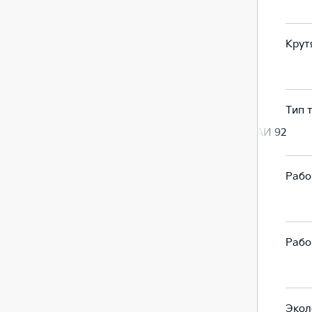
128
128
Крут
154,6
154,6
Тип 
Бензин, АИ 92
Бензин, АИ 92
Рабо
1.6
1.6
Рабо
1591
1591
Экол