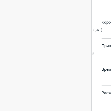
Евро-5
Евро-5
Коро
Автомат (6AT)
Автомат (6AT)
Прив
Передний
Передний
Врем
11,5
11,5
Расх
7,2
7,2