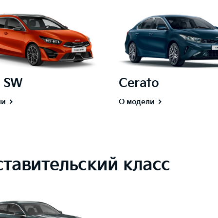
 SW
Cerato
ли
О модели
ставительский класс