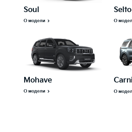
Soul
Selto
О модели
О моде
Mohave
Carni
О модели
О моде