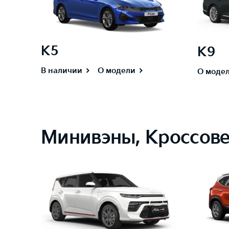
K5
K9
В наличии
О модели
О моде
Минивэны, Кроссов