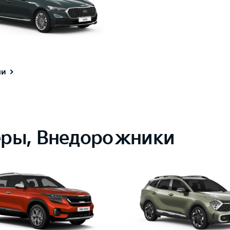
ли
еры, Внедорожники