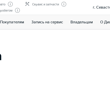
авто
Сервис и запчасти
г. Севаст
пробегом
Покупателям
Запись на сервис
Владельцам
О Ди
a