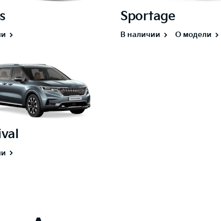
s
Sportage
ли
В наличии
О модели
val
ли