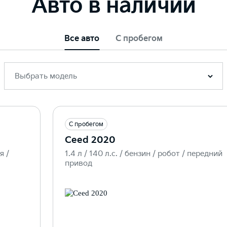
Авто в наличии
Все авто
С пробегом
Выбрать модель
С пробегом
Ceed 2020
я /
1.4 л / 140 л.c. / бензин / робот / передний
привод