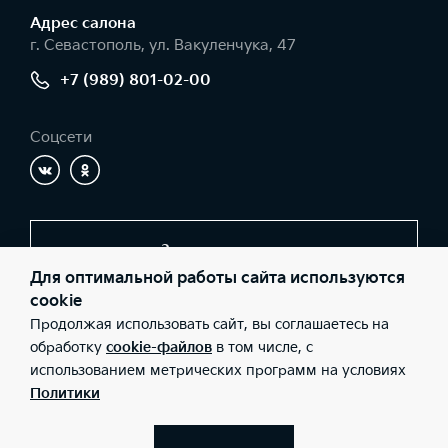
Адрес салонa
г. Севастополь, ул. Вакуленчука, 47
+7 (989) 801-02-00
Соцсети
Заказать звонок
Для оптимальной работы сайта используются
cookie
Продолжая использовать сайт, вы соглашаетесь на
© 2026 Юридические лица ООО «АВТО-ЛЮКС» (Фактический
адрес: г. Севастополь, ул. Вакуленчука, 47; Телефон: +7 (989)
обработку
cookie-файлов
в том числе, с
801-02-00; ИНН: 9201000085; ОГРН: 1149200000180), ООО «Киа
использованием метрических программ на условиях
Россия и СНГ» (Фактический адрес: г.Москва, Валовая 26;
Телефон: 8 800 301 08 80; ИНН: 7728674093; ОГРН:
Политики
5087746291760) ведут деятельность на территории РФ в
соответствии с законодательством РФ. Реализуемые товары
доступны к получению на территории РФ. Информация о
соответствующих моделях и комплектациях и их наличии, ценах,