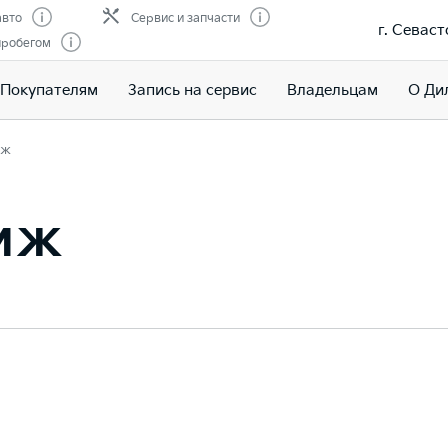
авто
Сервис и запчасти
г. Севаст
пробегом
Покупателям
Запись на сервис
Владельцам
О Ди
иж
тиж