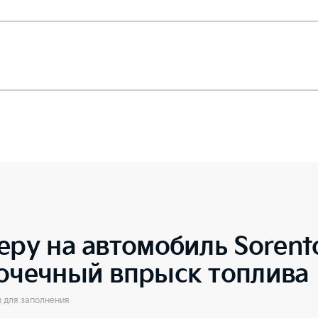
еру на автомобиль
Soren
точечный впрыск топлива
ы для заполнения