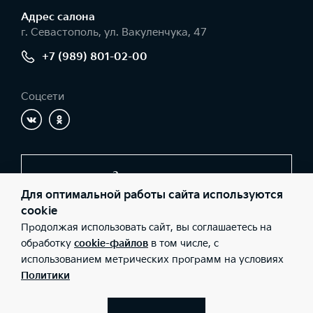
Адрес салонa
г. Севастополь, ул. Вакуленчука, 47
+7 (989) 801-02-00
Соцсети
Заказать звонок
Для оптимальной работы сайта используются
cookie
Продолжая использовать сайт, вы соглашаетесь на
© 2026 Юридические лица ООО «АВТО-ЛЮКС» (Фактический
адрес: г. Севастополь, ул. Вакуленчука, 47; Телефон: +7 (989)
обработку
cookie-файлов
в том числе, с
801-02-00; ИНН: 9201000085; ОГРН: 1149200000180), ООО «Киа
использованием метрических программ на условиях
Россия и СНГ» (Фактический адрес: г.Москва, Валовая 26;
Телефон: 8 800 301 08 80; ИНН: 7728674093; ОГРН:
Политики
5087746291760) ведут деятельность на территории РФ в
соответствии с законодательством РФ. Реализуемые товары
доступны к получению на территории РФ. Информация о