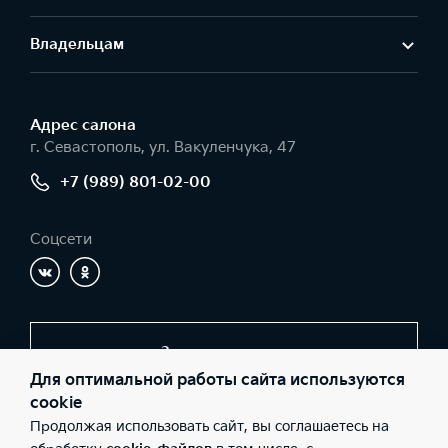
Владельцам
Адрес салонa
г. Севастополь, ул. Вакуленчука, 47
+7 (989) 801-02-00
Соцсети
Заказать звонок
Для оптимальной работы сайта используются
cookie
Продолжая использовать сайт, вы соглашаетесь на
© 2026 Юридические лица ООО «АВТО-ЛЮКС» (Фактический
адрес: г. Севастополь, ул. Вакуленчука, 47; Телефон: +7 (989)