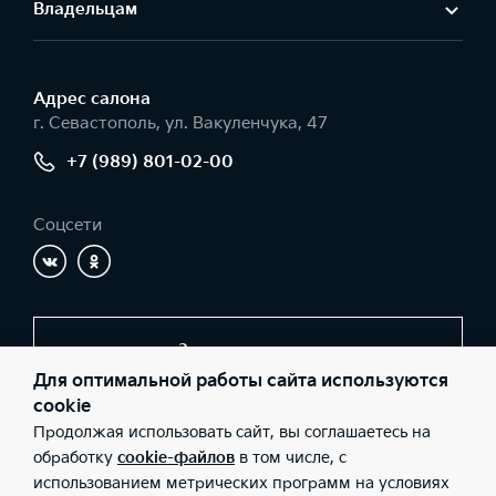
Владельцам
Адрес салонa
г. Севастополь, ул. Вакуленчука, 47
+7 (989) 801-02-00
Соцсети
Заказать звонок
Для оптимальной работы сайта используются
cookie
Продолжая использовать сайт, вы соглашаетесь на
© 2026 Юридические лица ООО «АВТО-ЛЮКС» (Фактический
адрес: г. Севастополь, ул. Вакуленчука, 47; Телефон: +7 (989)
обработку
cookie-файлов
в том числе, с
801-02-00; ИНН: 9201000085; ОГРН: 1149200000180), ООО «Киа
использованием метрических программ на условиях
Россия и СНГ» (Фактический адрес: г.Москва, Валовая 26;