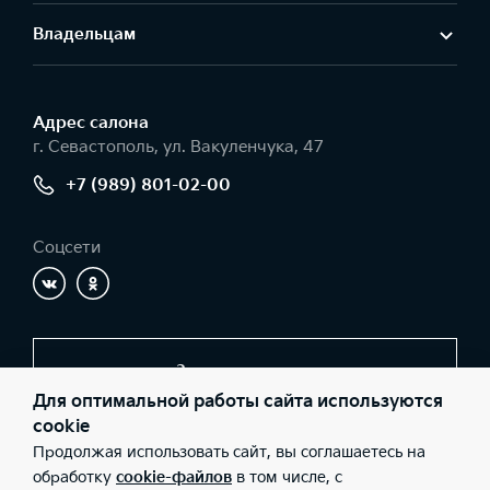
Владельцам
Адрес салонa
г. Севастополь, ул. Вакуленчука, 47
+7 (989) 801-02-00
Соцсети
Заказать звонок
Для оптимальной работы сайта используются
cookie
Продолжая использовать сайт, вы соглашаетесь на
© 2026 Юридические лица ООО «АВТО-ЛЮКС» (Фактический
адрес: г. Севастополь, ул. Вакуленчука, 47; Телефон: +7 (989)
обработку
cookie-файлов
в том числе, с
801-02-00; ИНН: 9201000085; ОГРН: 1149200000180), ООО «Киа